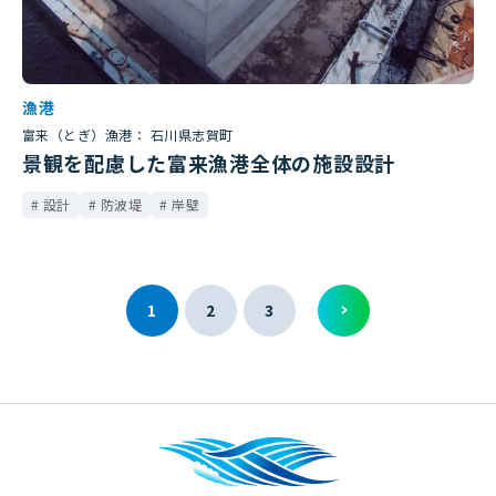
漁港
富来（とぎ）漁港： 石川県志賀町
景観を配慮した富来漁港全体の施設設計
設計
防波堤
岸壁
1
2
3