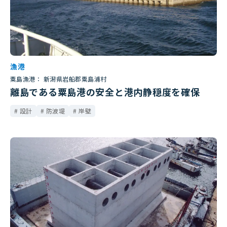
漁港
粟島漁港： 新潟県岩船郡粟島浦村
離島である粟島港の安全と港内静穏度を確保
設計
防波堤
岸壁