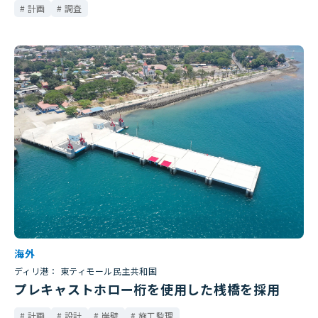
計画
調査
海外
ディリ港： 東ティモール民主共和国
プレキャストホロー桁を使用した桟橋を採用
計画
設計
岸壁
施工監理