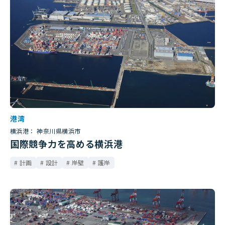
港湾
横浜港： 神奈川県横浜市
国際競争力を高める横浜港
計画
設計
岸壁
護岸