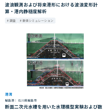
波浪観測および将来港形における波浪変形計
算・港内静穏度解析
調査
数値シミュレーション
港湾
輪島港： 石川県輪島市
断面二次元水槽を用いた水理模型実験および数