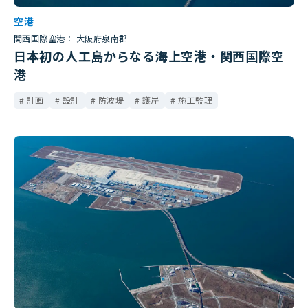
空港
関西国際空港： 大阪府泉南郡
日本初の人工島からなる海上空港・関西国際空
港
計画
設計
防波堤
護岸
施工監理