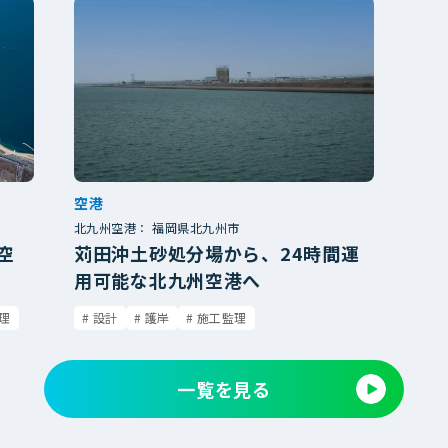
空港
北九州空港： 福岡県北九州市
空
苅田沖土砂処分場から、24時間運
用可能な北九州空港へ
理
設計
護岸
施工監理
一覧を見る