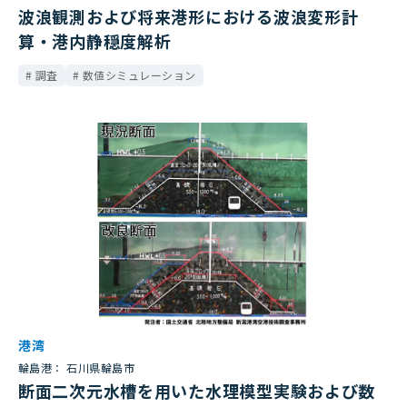
波浪観測および将来港形における波浪変形計
算・港内静穏度解析
調査
数値シミュレーション
港湾
輪島港： 石川県輪島市
断面二次元水槽を用いた水理模型実験および数