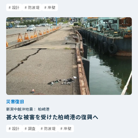
設計
防波堤
岸壁
災害復旧
新潟中越沖地震： 柏崎港
甚大な被害を受けた柏崎港の復興へ
設計
調査
防波堤
岸壁