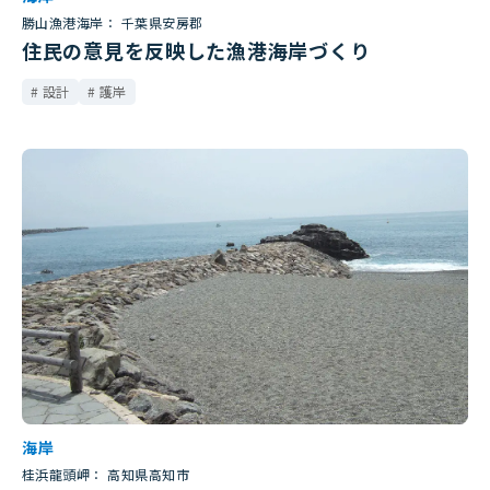
勝山漁港海岸： 千葉県安房郡
住民の意見を反映した漁港海岸づくり
設計
護岸
海岸
桂浜龍頭岬： 高知県高知市